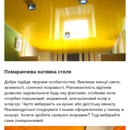
Помаранчева натяжна стеля
Добре підійде творчим особистостям. Викликає емоції свята,
активності, сонячної яскравості. Різноманітність відтінків
дозволяє задовольнити будь-яку фантазію, особливо коли
потрібен персиковий, морквяний, апельсиновий колір в
інтер'єрі. Часто вибирають на кухню або деїстську кімнату.
Рекомендується поєднувати з іншим оформленням у такому ж
кольорі. Хочете зробити санвузол яскравим? Тоді вибирайте
саме помаранчевий.