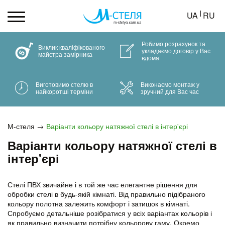
UA
RU
Робимо розрахунок та
Виклик кваліфікованого
укладаємо договір у Вас
майстра замірника
вдома
Виготовимо стелю в
Виконаємо монтаж у
найкоротші терміни
зручний для Вас час
М-стеля
Варіанти кольору натяжної стелі в інтер'єрі
Варіанти кольору натяжної стелі в
інтер'єрі
Стелі ПВХ звичайне і в той же час елегантне рішення для
обробки стелі в будь-якій кімнаті. Від правильно підібраного
кольору полотна залежить комфорт і затишок в кімнаті.
Спробуємо детальніше розібратися у всіх варіантах кольорів і
як правильно визначити потрібну кольорову гаму. Окремо