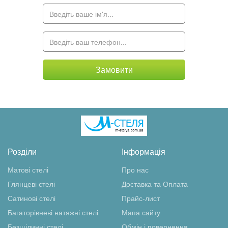
Замовити
Розділи
Інформація
Матові стелі
Про нас
Глянцеві стелі
Доставка та Оплата
Сатинові стелі
Прайс-лист
Багаторівневі натяжні стелі
Мапа сайту
Безщілинні стелі
Обмін і повернення