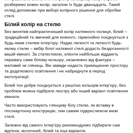
розберемо кожен колір, загалом їх буде дванадцять. Такий
огляд допоможе при виборі колірного рішення для обробки
стелі.
Білий колір на стелю
Без винятків найпрактичніший колір натяжного полиця, білий –
традиційний та звичний для кожного, гармонійно поєднується з
будь-яким стилем інтер'єру. Надає легкості та легкості будь-
якому стилю – вибір білої натяжної стелі додасть бездоганності
вашій кімнаті. За статистикою, клієнти найбільше віддають
перевагу саме білому кольору, незалежно від фактури –
матовий чи глянець. Він завжди надасть приміщенню простору
та додаткового освітлення і не набриднути в період
експлуатації.
Білий тон добре поєднується з рештою кольорів інтер'єру, без
проблем можна підібрати люстру або інший варіант освітлення
кімнати.
Часто використовують глянцеву білу стелю, як вставку в
гіпсокартонну конструкцію, тим самим підкреслюючи межі
стелі.
Залежно від самого інтер'єру рекомендуємо підбирати сам
відтінок, молочний, білий та інші варіанти.