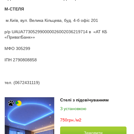
М-СТЕЛЯ
м.Київ, вул. Велика Кільцева, буд. 4-б офіс 201
р/р UAUA773052990000026002036219714 в «АТ КБ
«ПриватБанк»»
МФО 305299
ІПН 2790808858
тел. (0672431119)
Стелі з підсвічуванням
З установкою
750грн./м2
Замовити