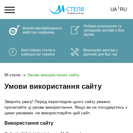
UA
RU
Робимо розрахунок та
Виклик кваліфікованого
укладаємо договір у Вас
майстра замірника
вдома
Виготовимо стелю в
Виконаємо монтаж у
найкоротші терміни
зручний для Вас час
М-стеля
Умови використання сайту
Умови використання сайту
Зверніть увагу! Перед переглядом цього сайту уважно
прочитайте ці умови використання. Якщо ви не погоджуєтесь з
цими умовами, не використовуйте цей сайт.
Використання сайту