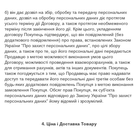
б) він дає дозвіл на збір, обробку та передачу персональних
даних, дозвіл на обробку персональних даних діє протягом
усього терміну дії Договору, а також протягом необмеженого
терміну після закінчення його дії. Крім цього, укладенням
договору Покупець підтверджує, що він повідомлений (без
додаткового повідомлення) про права, встановлених Законом
України "Про захист персональних даних", про цілі збору
даних, а також про те, що його персональні дані передаються
Продавцю з метою можливості виконання умов цього
Договору, можливості проведення взаєморозрахунків, а також
для отримання рахунків, актів та інших документів. Покупець
також погоджується з тим, що Продавець має право надавати
доступ та передавати його персональні дані третім особам без
будь-яких додаткових повідомлень Покупця з метою виконання
замовлення Покупця. Обсяг прав Покупця, як суб'єкта
персональних даних відповідно до Закону України "Про захист
персональних даних" йому відомий і зрозумілий.
4. Ціна і Доставка Товару