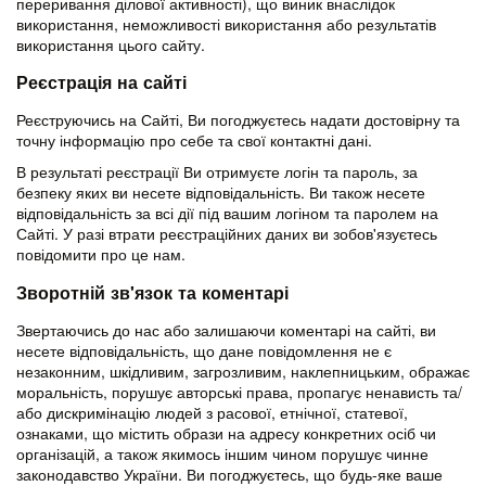
переривання ділової активності), що виник внаслідок
використання, неможливості використання або результатів
використання цього сайту.
Реєстрація на сайті
Реєструючись на Сайті, Ви погоджуєтесь надати достовірну та
точну інформацію про себе та свої контактні дані.
В результаті реєстрації Ви отримуєте логін та пароль, за
безпеку яких ви несете відповідальність. Ви також несете
відповідальність за всі дії під вашим логіном та паролем на
Сайті. У разі втрати реєстраційних даних ви зобов'язуєтесь
повідомити про це нам.
Зворотній зв'язок та коментарі
Звертаючись до нас або залишаючи коментарі на сайті, ви
несете відповідальність, що дане повідомлення не є
незаконним, шкідливим, загрозливим, наклепницьким, ображає
моральність, порушує авторські права, пропагує ненависть та/
або дискримінацію людей з расової, етнічної, статевої,
ознаками, що містить образи на адресу конкретних осіб чи
організацій, а також якимось іншим чином порушує чинне
законодавство України. Ви погоджуєтесь, що будь-яке ваше