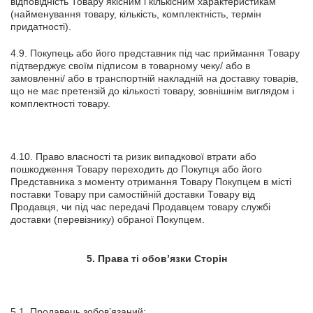
відповідність Товару якісним і кількісним характеристикам
(найменування товару, кількість, комплектність, термін
придатності).
4.9. Покупець або його представник під час приймання Товару
підтверджує своїм підписом в товарному чеку/ або в
замовленні/ або в транспортній накладній на доставку товарів,
що не має претензій до кількості товару, зовнішнім виглядом і
комплектності товару.
4.10. Право власності та ризик випадкової втрати або
пошкодження Товару переходить до Покупця або його
Представника з моменту отримання Товару Покупцем в місті
поставки Товару при самостійній доставки Товару від
Продавця, чи під час передачі Продавцем товару службі
доставки (перевізнику) обраної Покупцем.
5. Права ті обов’язки Сторін
5.1. Продавець зобов’язаний: