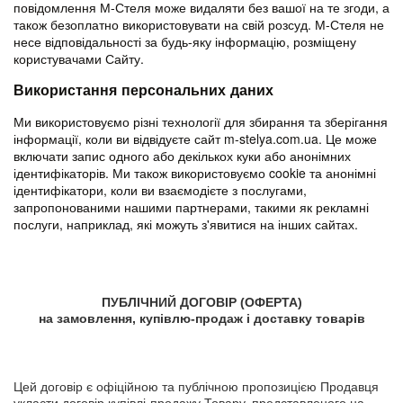
повідомлення М-Стеля може видаляти без вашої на те згоди, а
також безоплатно використовувати на свій розсуд. М-Стеля не
несе відповідальності за будь-яку інформацію, розміщену
користувачами Сайту.
Використання персональних даних
Ми використовуємо різні технології для збирання та зберігання
інформації, коли ви відвідуєте сайт m-stelya.com.ua. Це може
включати запис одного або декількох куки або анонімних
ідентифікаторів. Ми також використовуємо cookie та анонімні
ідентифікатори, коли ви взаємодієте з послугами,
запропонованими нашими партнерами, такими як рекламні
послуги, наприклад, які можуть з'явитися на інших сайтах.
ПУБЛІЧНИЙ ДОГОВІР (ОФЕРТА)
на замовлення, купівлю-продаж і доставку товарів
Цей договір є офіційною та публічною пропозицією Продавця
укласти договір купівлі-продажу Товару, представленого на