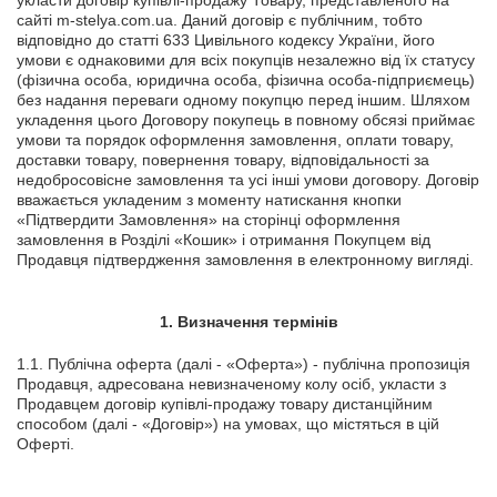
сайті m-stelya.com.ua. Даний договір є публічним, тобто
відповідно до статті 633 Цивільного кодексу України, його
умови є однаковими для всіх покупців незалежно від їх статусу
(фізична особа, юридична особа, фізична особа-підприємець)
без надання переваги одному покупцю перед іншим. Шляхом
укладення цього Договору покупець в повному обсязі приймає
умови та порядок оформлення замовлення, оплати товару,
доставки товару, повернення товару, відповідальності за
недобросовісне замовлення та усі інші умови договору. Договір
вважається укладеним з моменту натискання кнопки
«Підтвердити Замовлення» на сторінці оформлення
замовлення в Розділі «Кошик» і отримання Покупцем від
Продавця підтвердження замовлення в електронному вигляді.
1.
Визначення термінів
1.1. Публічна оферта (далі - «Оферта») - публічна пропозиція
Продавця, адресована невизначеному колу осіб, укласти з
Продавцем договір купівлі-продажу товару дистанційним
способом (далі - «Договір») на умовах, що містяться в цій
Оферті.