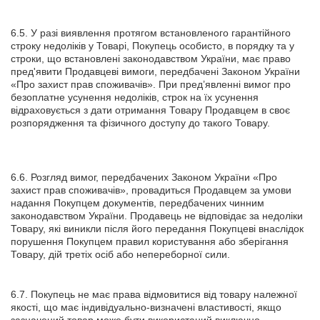
6.5. У разі виявлення протягом встановленого гарантійного
строку недоліків у Товарі, Покупець особисто, в порядку та у
строки, що встановлені законодавством України, має право
пред'явити Продавцеві вимоги, передбачені Законом України
«Про захист прав споживачів». При пред’явленні вимог про
безоплатне усунення недоліків, строк на їх усунення
відраховується з дати отримання Товару Продавцем в своє
розпорядження та фізичного доступу до такого Товару.
6.6. Розгляд вимог, передбачених Законом України «Про
захист прав споживачів», провадиться Продавцем за умови
надання Покупцем документів, передбачених чинним
законодавством України. Продавець не відповідає за недоліки
Товару, які виникли після його передання Покупцеві внаслідок
порушення Покупцем правил користування або зберігання
Товару, дій третіх осіб або непереборної сили.
6.7. Покупець не має права відмовитися від товару належної
якості, що має індивідуально-визначені властивості, якщо
зазначений товар може бути використаний виключно