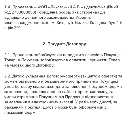
1.4. Продавець – ФОП «Янковський А.В.» (ідентифікаційний
код 2790808858), юридична особа, яка створена і діє
відповідно до чинного законодавства України,
місцезнаходження якої:, м. Киів, вул. Велика Кільцева, буд.4-б
офіс 201
2.
Предмет Договору
2.1. Продавець зобов’язується передати у власність Покупцю
Товар, а Покупець зобов’язується оплатити і прийняти Товар
на умовах цього Договору.
2.2. Датою укладення Договору-оферти (акцептом оферти) та
моментом повного й беззаперечного прийняттям Покупцем
умов Договору вважається дата заповнення Покупцем форми
замовлення, розташованої на сайті Інтернет-магазину, за
умови отримання Покупцем від Продавця підтвердження
замовлення в електронному вигляді. У разі необхідності, за
бажанням Покупця, Договір може бути оформлений у
письмовій формі.