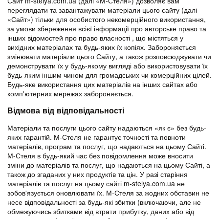
Сайт m-stelya.com.ua (далі «М-Стеля») дозволяє вам
переглядати та завантажувати матеріали цього сайту (далі
«Сайт») тільки для особистого некомерційного використання,
за умови збереження всієї інформації про авторське право та
інших відомостей про право власності , що містяться у
вихідних матеріалах та будь-яких їх копіях. Забороняється
змінювати матеріали цього Сайту, а також розповсюджувати чи
демонструвати їх у будь-якому вигляді або використовувати їх
будь-яким іншим чином для громадських чи комерційних цілей.
Будь-яке використання цих матеріалів на інших сайтах або
комп'ютерних мережах забороняється.
Відмова від відповідальності
Матеріали та послуги цього сайту надаються «як є» без будь-
яких гарантій. М-Стеля не гарантує точності та повноти
матеріалів, програм та послуг, що надаються на цьому Сайті.
М-Стеля в будь-який час без повідомлення може вносити
зміни до матеріалів та послуг, що надаються на цьому Сайті, а
також до згаданих у них продуктів та цін. У разі старіння
матеріалів та послуг на цьому сайті m-stelya.com.ua не
зобов'язується оновлювати їх. М-Стеля за жодних обставин не
несе відповідальності за будь-які збитки (включаючи, але не
обмежуючись збитками від втрати прибутку, даних або від