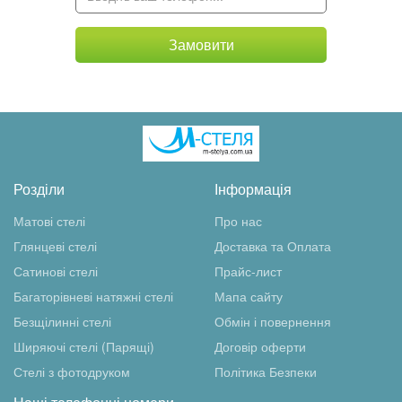
Замовити
Розділи
Інформація
Матові стелі
Про нас
Глянцеві стелі
Доставка та Оплата
Сатинові стелі
Прайс-лист
Багаторівневі натяжні стелі
Мапа сайту
Безщілинні стелі
Обмін і повернення
Ширяючі стелі (Парящі)
Договір оферти
Стелі з фотодруком
Політика Безпеки