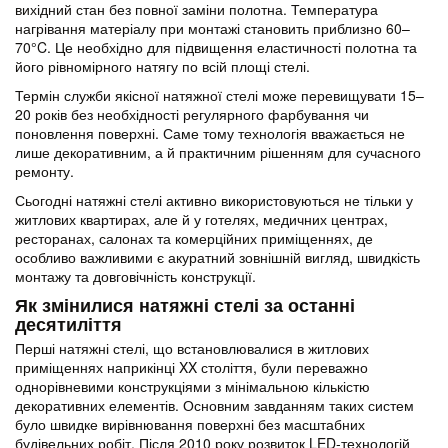
вихідний стан без повної заміни полотна. Температура
нагрівання матеріалу при монтажі становить приблизно 60–
70°C. Це необхідно для підвищення еластичності полотна та
його рівномірного натягу по всій площі стелі.
Термін служби якісної натяжної стелі може перевищувати 15–
20 років без необхідності регулярного фарбування чи
поновлення поверхні. Саме тому технологія вважається не
лише декоративним, а й практичним рішенням для сучасного
ремонту.
Сьогодні натяжні стелі активно використовуються не тільки у
житлових квартирах, але й у готелях, медичних центрах,
ресторанах, салонах та комерційних приміщеннях, де
особливо важливими є акуратний зовнішній вигляд, швидкість
монтажу та довговічність конструкції.
Як змінилися натяжні стелі за останні
десятиліття
Перші натяжні стелі, що встановлювалися в житлових
приміщеннях наприкінці XX століття, були переважно
однорівневими конструкціями з мінімальною кількістю
декоративних елементів. Основним завданням таких систем
було швидке вирівнювання поверхні без масштабних
будівельних робіт. Після 2010 року розвиток LED-технологій