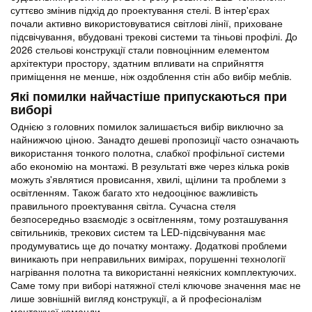
суттєво змінив підхід до проектування стелі. В інтер'єрах
почали активно використовуватися світлові лінії, приховане
підсвічування, вбудовані трекові системи та тіньові профілі. До
2026 стельові конструкції стали повноцінним елементом
архітектури простору, здатним впливати на сприйняття
приміщення не менше, ніж оздоблення стін або вибір меблів.
Які помилки найчастіше припускаються при
виборі
Однією з головних помилок залишається вибір виключно за
найнижчою ціною. Занадто дешеві пропозиції часто означають
використання тонкого полотна, слабкої профільної системи
або економію на монтажі. В результаті вже через кілька років
можуть з'являтися провисання, хвилі, щілини та проблеми з
освітленням. Також багато хто недооцінює важливість
правильного проектування світла. Сучасна стеля
безпосередньо взаємодіє з освітленням, тому розташування
світильників, трекових систем та LED-підсвічування має
продумуватись ще до початку монтажу. Додаткові проблеми
виникають при неправильних вимірах, порушенні технології
нагрівання полотна та використанні неякісних комплектуючих.
Саме тому при виборі натяжної стелі ключове значення має не
лише зовнішній вигляд конструкції, а й професіоналізм
монтажної команди.