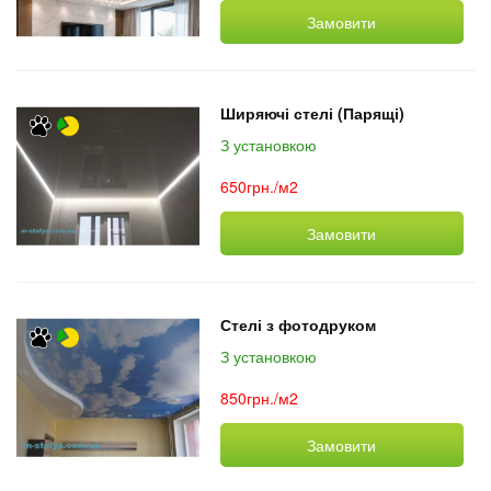
Замовити
Ширяючі стелі (Парящі)
З установкою
650грн./м2
Замовити
Стелі з фотодруком
З установкою
850грн./м2
Замовити