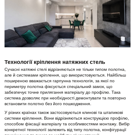
Технології кріплення натяжних стель
Сучасні натяжні стелі відрізняються не тільки типом полотна,
але й системами кріплення, що використовуються. Найбільш
поширеною вважається гарпунна технологія, за якої по
периметру полотна фіксується спеціальний замок, що
забезпечує точне прилягання матеріалу до профілю. Така
система дозволяє при необхідності демонтувати та повторно
встановити полотно без його пошкодження.
У різних країнах також застосовуються клинові та штапикові
системи кріплення. Вони відрізняються конструкцією профілю,
способом фіксації матеріалу та особливостями монтажу. Вибір
конкретної технології залежить від типу полотна, конфігурації
приміщення та вимог до майбутньої конструкції.