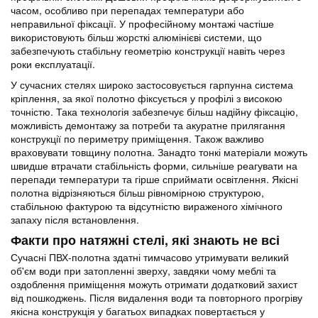
часом, особливо при перепадах температури або
неправильної фіксації. У професійному монтажі частіше
використовують більш жорсткі алюмінієві системи, що
забезпечують стабільну геометрію конструкції навіть через
роки експлуатації.
У сучасних стелях широко застосовується гарпунна система
кріплення, за якої полотно фіксується у профілі з високою
точністю. Така технологія забезпечує більш надійну фіксацію,
можливість демонтажу за потреби та акуратне прилягання
конструкції по периметру приміщення. Також важливо
враховувати товщину полотна. Занадто тонкі матеріали можуть
швидше втрачати стабільність форми, сильніше реагувати на
перепади температури та гірше сприймати освітлення. Якісні
полотна відрізняються більш рівномірною структурою,
стабільною фактурою та відсутністю вираженого хімічного
запаху після встановлення.
Факти про натяжні стелі, які знають не всі
Сучасні ПВХ-полотна здатні тимчасово утримувати великий
об'єм води при затопленні зверху, завдяки чому меблі та
оздоблення приміщення можуть отримати додатковий захист
від пошкоджень. Після видалення води та повторного прогріву
якісна конструкція у багатьох випадках повертається у