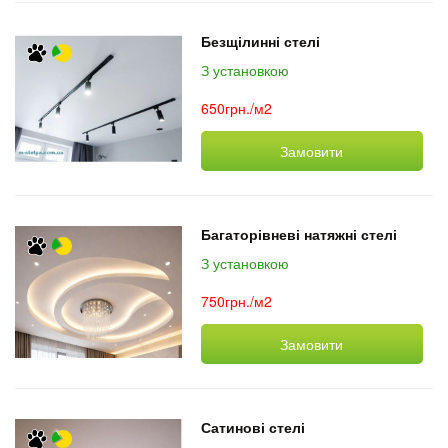
Безщілинні стелі
З установкою
650грн./м2
Замовити
Багаторівневі натяжні стелі
З установкою
750грн./м2
Замовити
Сатинові стелі