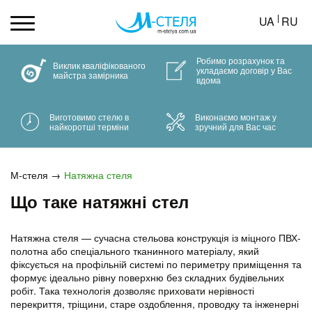
UA
RU
Робимо розрахунок та
Виклик кваліфікованого
укладаємо договір у Вас
майстра замірника
вдома
Виготовимо стелю в
Виконаємо монтаж у
найкоротші терміни
зручний для Вас час
М-стеля
Натяжна стеля
Що таке натяжні стел
Натяжна стеля — сучасна стельова конструкція із міцного
ПВХ-
полотна
або спеціального тканинного матеріалу, який
фіксується на профільній системі по периметру приміщення та
формує ідеально рівну поверхню без складних будівельних
робіт. Така технологія дозволяє приховати нерівності
перекриття, тріщини, старе оздоблення, проводку та інженерні