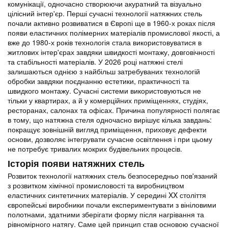
комунікації, одночасно створюючи акуратний та візуально
цілісний інтер'єр. Перші сучасні технології натяжних стель
почали активно розвиватися в Європі ще в 1960-х роках після
появи еластичних полімерних матеріалів промислової якості, а
вже до 1980-х років технологія стала використовуватися в
житлових інтер'єрах завдяки швидкості монтажу, довговічності
та стабільності матеріалів. У 2026 році
натяжні стелі
залишаються однією з найбільш затребуваних технологій
обробки завдяки поєднанню естетики, практичності та
швидкого монтажу. Сучасні системи використовуються не
тільки у квартирах, а й у комерційних приміщеннях, студіях,
ресторанах, салонах та офісах. Причина популярності полягає
в тому, що натяжна стеля одночасно вирішує кілька завдань:
покращує зовнішній вигляд приміщення, приховує дефекти
основи, дозволяє інтегрувати сучасне освітлення і при цьому
не потребує тривалих мокрих будівельних процесів.
Історія появи натяжних стель
Розвиток технології натяжних стель безпосередньо пов'язаний
з розвитком хімічної промисловості та виробництвом
еластичних синтетичних матеріалів. У середині XX століття
європейські виробники почали експериментувати з вініловими
полотнами, здатними зберігати форму після нагрівання та
рівномірного натягу. Саме цей принцип став основою сучасної