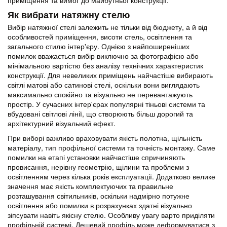
Як вибрати натяжну стелю
Вибір натяжної стелі залежить не тільки від бюджету, а й від
особливостей приміщення, висоти стель, освітлення та
загального стилю інтер'єру. Однією з найпоширеніших
помилок вважається вибір виключно за фотографією або
мінімальною вартістю без аналізу технічних характеристик
конструкції. Для невеликих приміщень найчастіше вибирають
світлі матові або сатинові стелі, оскільки вони виглядають
максимально спокійно та візуально не перевантажують
простір. У сучасних інтер'єрах популярні тіньові системи та
вбудовані світлові лінії, що створюють більш дорогий та
архітектурний візуальний ефект.
При виборі важливо враховувати якість полотна, щільність
матеріалу, тип профільної системи та точність монтажу. Саме
помилки на етапі установки найчастіше спричиняють
провисання, нерівну геометрію, щілини та проблеми з
освітленням через кілька років експлуатації. Додатково велике
значення має якість комплектуючих та правильне
розташування світильників, оскільки надмірно потужне
освітлення або помилки в розрахунках здатні візуально
зіпсувати навіть якісну стелю. Особливу увагу варто приділяти
профільній системі. Дешевий профіль може деформуватися з