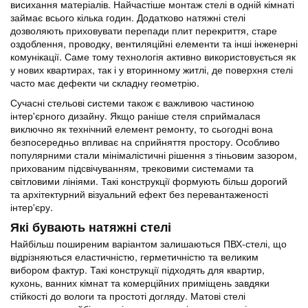
висихання матеріалів. Найчастіше монтаж стелі в одній кімнаті
займає всього кілька годин. Додатково натяжні стелі
дозволяють приховувати перепади плит перекриття, старе
оздоблення, проводку, вентиляційні елементи та інші інженерні
комунікації. Саме тому технологія активно використовується як
у нових квартирах, так і у вторинному житлі, де поверхня стелі
часто має дефекти чи складну геометрію.
Сучасні стельові системи також є важливою частиною
інтер'єрного дизайну. Якщо раніше стеля сприймалася
виключно як технічний елемент ремонту, то сьогодні вона
безпосередньо впливає на сприйняття простору. Особливо
популярними стали мінімалістичні рішення з тіньовим зазором,
прихованим підсвічуванням, трековими системами та
світловими лініями. Такі конструкції формують більш дорогий
та архітектурний візуальний ефект без перевантаженості
інтер'єру.
Які бувають натяжні стелі
Найбільш поширеним варіантом залишаються ПВХ-стелі, що
відрізняються еластичністю, герметичністю та великим
вибором фактур. Такі конструкції підходять для квартир,
кухонь, ванних кімнат та комерційних приміщень завдяки
стійкості до вологи та простоті догляду.
Матові стелі