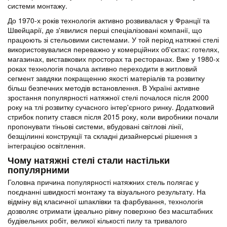
системи монтажу.
До 1970-х років технологія активно розвивалася у Франції та
Швейцарії, де з'явилися перші спеціалізовані компанії, що
працюють зі стельовими системами. У той період натяжні стелі
використовувалися переважно у комерційних об'єктах: готелях,
магазинах, виставкових просторах та ресторанах. Вже у 1980-х
роках технологія почала активно переходити в житловий
сегмент завдяки покращенню якості матеріалів та розвитку
більш безпечних методів встановлення. В Україні активне
зростання популярності натяжної стелі почалося після 2000
року на тлі розвитку сучасного інтер'єрного ринку. Додатковий
стрибок попиту стався після 2015 року, коли виробники почали
пропонувати тіньові системи, вбудовані світлові лінії,
безщілинні конструкції та складні дизайнерські рішення з
інтеграцією освітлення.
Чому натяжні стелі стали настільки
популярними
Головна причина популярності натяжних стель полягає у
поєднанні швидкості монтажу та візуального результату. На
відміну від класичної шпаклівки та фарбування, технологія
дозволяє отримати ідеально рівну поверхню без масштабних
будівельних робіт, великої кількості пилу та тривалого