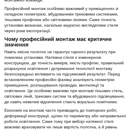
Професійний монтаж особливо важливий у приміщеннях зі
складною геометрією, вбудованими трековими системами,
тіньовим профілем або світловими лініями. Саме точність
установки визначає, наскільки акуратно виглядатиме стеля
через роки експлуатації.
Чому професійний монтаж має критичне
значення
Навіть якісне полотно не гарантує гарного результату при
помилках установки. Натяжна стеля є інженерною
конструкцією, де точність вимірів, якість профілю, правильний
розрахунок освітлення і дотримання технології монтажу
безпосередньо впливають на підсумковий результат. Перед
встановленням професійні фахівці аналізують геометрію
приміщення, розташування проводки, вентиляції та
освітлення. Це особливо важливо при монтажі тіньових стель,
світлових ліній, трекових систем та вбудованого підсвічування,
де навіть невеликі відхилення стають візуально помітними.
Економія на монтажі часто призводить до повторних робіт,
деформації конструкції, щілин по периметру або неправильної
роботи освітлення. Саме тому при виборі натяжної стелі
важливо враховувати не лише вартість полотна, а й рівень