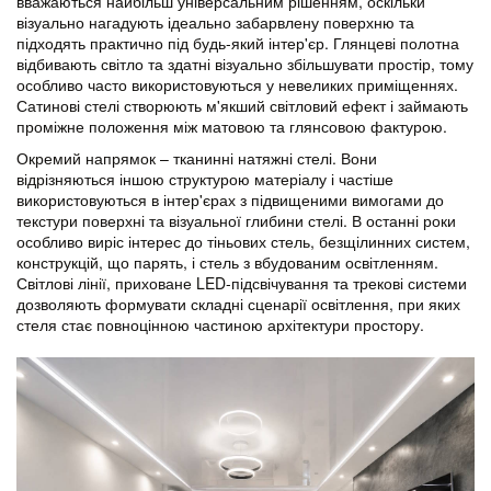
вважаються найбільш універсальним рішенням, оскільки
візуально нагадують ідеально забарвлену поверхню та
підходять практично під будь-який інтер'єр.
Глянцеві полотна
відбивають світло та здатні візуально збільшувати простір, тому
особливо часто використовуються у невеликих приміщеннях.
Сатинові стелі
створюють м'якший світловий ефект і займають
проміжне положення між матовою та глянсовою фактурою.
Окремий напрямок – тканинні натяжні стелі. Вони
відрізняються іншою структурою матеріалу і частіше
використовуються в інтер'єрах з підвищеними вимогами до
текстури поверхні та візуальної глибини стелі. В останні роки
особливо виріс інтерес до
тіньових стель
,
безщілинних систем
,
конструкцій, що парять, і стель з вбудованим освітленням.
Світлові лінії, приховане LED-підсвічування та трекові системи
дозволяють формувати складні сценарії освітлення, при яких
стеля стає повноцінною частиною архітектури простору.