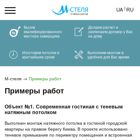
UA
RU
Вызов
Делаем расчет и
квалифицированного
заключаем договор у Вас
мастера замерщика
на дому
Изготовим потолок в
Выполним монтаж в
кратчайшие сроки
удобное для Вас время
М-стеля
Примеры работ
Примеры работ
Объект №1. Современная гостиная с теневым
натяжным потолком
Выполнен монтаж натяжного потолка в гостиной городской
квартиры на правом берегу Киева. В проекте использовано
теневое примыкание по периметру помещения и встроенная